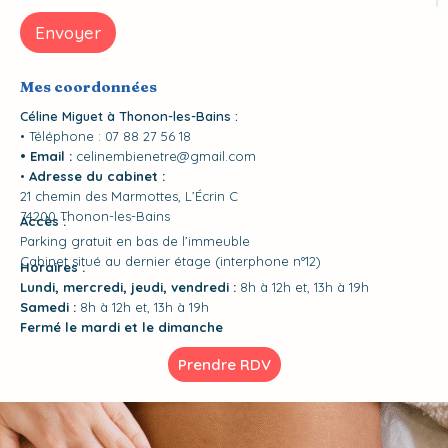
Envoyer
Mes coordonnées
Céline Miguet à Thonon-les-Bains :
• Téléphone :
07 88 27 56 18
• Email :
celinembienetre@gmail.com
•
Adresse du cabinet :
21 chemin des Marmottes, L’Écrin C
74200 Thonon-les-Bains
Accès :
Parking gratuit en bas de l’immeuble
Cabinet situé au dernier étage (interphone n°12)
Horaires :
Lundi, mercredi, jeudi, vendredi :
8h à 12h et, 13h à 19h
Samedi :
8h à 12h et, 13h à 19h
Fermé le mardi et le dimanche
Prendre RDV