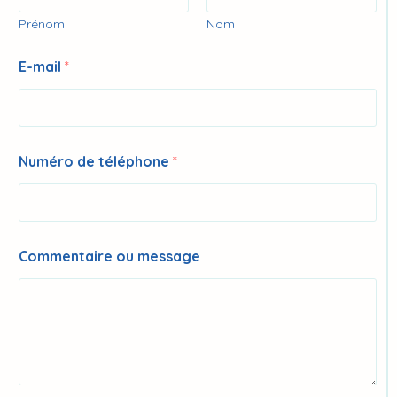
m
a
Prénom
Nom
i
l
E-mail
*
*
Numéro de téléphone
*
Commentaire ou message