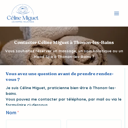
Aller
au
contenu
Contacter Céline Miguet à Thonon-les-Bains
Vous souhaitez réserver un massage, un soin holistique ou un
Head Spa à Thonon-les-Bains ?
Vous avez une question avant de prendre rendez-
vous ?
Je suis Céline Miguet, praticienne bien-être à Thonon-les-
bains.
Vous pouvez me contacter par téléphone, par mail ou via le
formulaire ci-dessous.
d
Nom
*
e
E
-